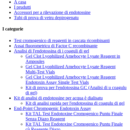
A casa
I prudutti
Accessori per a rilevazione di endotossine
Tubi di prova di vetru depirogenatu
I categurie
Test cromogenico di reagenti in cascata ricombinanti
Assai fluorometricu di Factor C recombinante
Analisi di l'endotossina di i coaguli di gel
Gel Clot Lyophilized Amebocyte Lysate Reagent in
Ampoules
Gel Clot Lyophilized Amebocyte Lysate Reagent
Multi-Test Vials
Gel Clot Lyophilized Amebocyte Lysate Reagent
Endotoxin Assay Single Test Vials
Kit di prova per l'endotossina GC (Analisi di u coagulu
di gel)
Kit di analisi di endotossine per acqua è dialisatu
Kit di analisi rapida per l'endotossina di coagulu di gel
End-Point Chromogenic Endotoxin Assay
Kit TAL Test Endotoxine Cromogenico Puntu Finale
Senza Diazo Reagent
Kit TAL Test Endotoxine Cromogenico Puntu Finale
cù Reagente Diazo