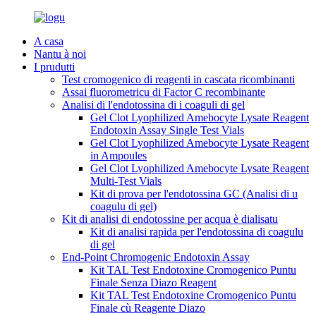
A casa
Nantu à noi
I prudutti
Test cromogenico di reagenti in cascata ricombinanti
Assai fluorometricu di Factor C recombinante
Analisi di l'endotossina di i coaguli di gel
Gel Clot Lyophilized Amebocyte Lysate Reagent
Endotoxin Assay Single Test Vials
Gel Clot Lyophilized Amebocyte Lysate Reagent
in Ampoules
Gel Clot Lyophilized Amebocyte Lysate Reagent
Multi-Test Vials
Kit di prova per l'endotossina GC (Analisi di u
coagulu di gel)
Kit di analisi di endotossine per acqua è dialisatu
Kit di analisi rapida per l'endotossina di coagulu
di gel
End-Point Chromogenic Endotoxin Assay
Kit TAL Test Endotoxine Cromogenico Puntu
Finale Senza Diazo Reagent
Kit TAL Test Endotoxine Cromogenico Puntu
Finale cù Reagente Diazo