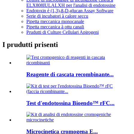
ELX808IULALXH per l'analisi di endotossine
Endotoxin è (1,3)-ß-D-glucan Assay Software
Serie di incubatori à calore seccu
Pipetta meccanica monocanale
Pipetta meccanica à ottu canali
Prudutti di Culture Cellulari Apirogeni
I prudutti prisenti
Reagente di cascata recombinante...
Test d'endotossina Bioendo™ rFC...
Microcinetica cromogena E...