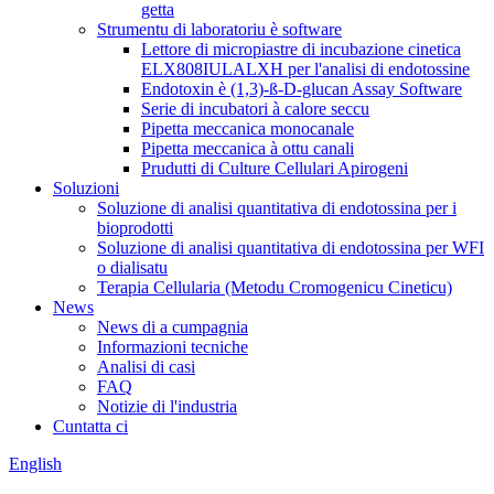
getta
Strumentu di laboratoriu è software
Lettore di micropiastre di incubazione cinetica
ELX808IULALXH per l'analisi di endotossine
Endotoxin è (1,3)-ß-D-glucan Assay Software
Serie di incubatori à calore seccu
Pipetta meccanica monocanale
Pipetta meccanica à ottu canali
Prudutti di Culture Cellulari Apirogeni
Soluzioni
Soluzione di analisi quantitativa di endotossina per i
bioprodotti
Soluzione di analisi quantitativa di endotossina per WFI
o dialisatu
Terapia Cellularia (Metodu Cromogenicu Cineticu)
News
News di a cumpagnia
Informazioni tecniche
Analisi di casi
FAQ
Notizie di l'industria
Cuntatta ci
English