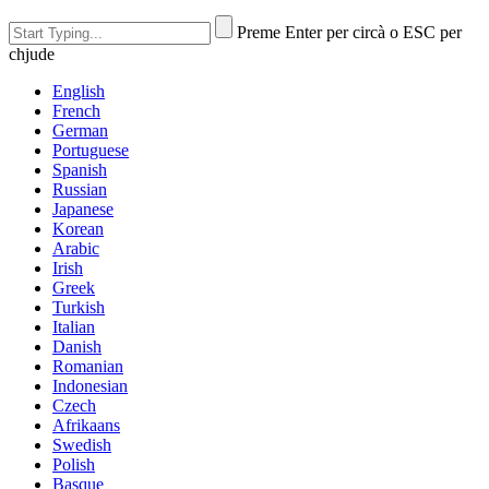
Preme Enter per circà o ESC per
chjude
English
French
German
Portuguese
Spanish
Russian
Japanese
Korean
Arabic
Irish
Greek
Turkish
Italian
Danish
Romanian
Indonesian
Czech
Afrikaans
Swedish
Polish
Basque