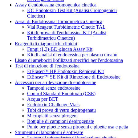
Assay d'endotossina cromogenica cinetica
KC Endotoxin Test Kit (Analisi Cromogenicu
Cineticu)
Assai di Endotossina Turbidimetrica Cinetica
Vial Reagent Turbidimetric Cinetic TAL
Kit di prova di l'endotossina KT (Analisi
Turbidimetricu Cineticu)
Reagenti di diagnostichi clinichi
Fungi (1,3)-BD-glucan Assay Kit
Kit di analisi di endotossina per plasma umanu
Lisato di amebociti liofilizzati specifici per l'endotossina
Test di rimozione di l'endotossina
EtEraser™ HP Endotoxin Removal Kit
EtEraser™ SE Kit di Rimozione di Endotossine
Accessori per a rilevazione di endotossine
Tamponi senza endotossine
Control Standard Endotoxin (CSE)
Acqua per BET
Endotoxin Challenge Vials
Tubi di prova di vetru depirogenatu
Micropiatti senza pirogeni
Bottiglie di campioni depirogenate
Punte per pipette senza pirogeni e pipette usa e getta
Strumentu di laboratoriu è software
Lettore di micropiastre di incubazione cinetica