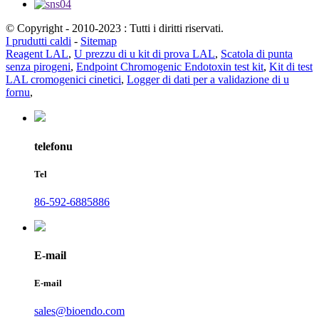
© Copyright - 2010-2023 : Tutti i diritti riservati.
I prudutti caldi
-
Sitemap
Reagent LAL
,
U prezzu di u kit di prova LAL
,
Scatola di punta
senza pirogeni
,
Endpoint Chromogenic Endotoxin test kit
,
Kit di test
LAL cromogenici cinetici
,
Logger di dati per a validazione di u
fornu
,
telefonu
Tel
86-592-6885886
E-mail
E-mail
sales@bioendo.com