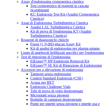
Assay d'endotossina cromogenica cinetica
Test cromogenico di reagenti in cascata
ricombinanti
KC Endotoxin Test Kit (Analisi Cromogenicu
Cineticu)
Assai di Endotossina Turbidimetrica Cinetica
Analisi LAL Turbidimetrica Cinetica
Kit di prova di l'endotossina KT (Analisi
Turbidimetricu Cineticu)
Reagenti di diagnostichi clinichi
Fungi (1,3)-BD-glucan Assay Kit
Kit di analisi di endotossina per plasma umanu
Lisato di amebociti liofilizzati specifici per l'endotossina
Test di rimozione di l'endotossina
EtEraser™ HP Endotoxin Removal Kit
EtEraser™ SE Kit di Rimozione di Endotossine
Accessori per a rilevazione di endotossine
Tamponi senza endotossine
Control Standard Endotoxin (CSE)
Acqua per BET
Endotoxin Challenge Vials
Tubi di prova di vetru depirogenatu
Micropiatti senza pirogeni
Bottiglie di campioni depirogenate
Punte per pipette senza pirogeni e pipette usa e