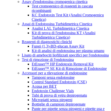
Assay d'endotossina cromogenica cinetica
Test cromogenico di reagenti in cascata
ricombinanti
KC Endotoxin Test Kit (Analisi Cromogenicu
Cineticu)
Assai di Endotossina Turbidimetrica Cinetica
Analisi LAL Turbidimetrica Cinetica
Kit di prova di l'endotossina KT (Analisi
Turbidimetricu Cineticu)
Reagenti di diagnostichi clinichi
Fungi (1,3)-BD-glucan Assay Kit
Kit di analisi di endotossina per plasma umanu
Lisato di amebociti liofilizzati specifici per l'endotossina
Test di rimozione di l'endotossina
EtEraser™ HP Endotoxin Removal Kit
EtEraser™ SE Kit di Rimozione di Endotossine
Accessori per a rilevazione di endotossine
Tamponi senza endotossine
Control Standard Endotoxin (CSE)
Acqua per BET
Endotoxin Challenge Vials
Tubi di prova di vetru depirogenatu
Micropiatti senza pirogeni
Bottiglie di campioni depirogenate
Punte per pipette senza pirogeni e pipette usa e