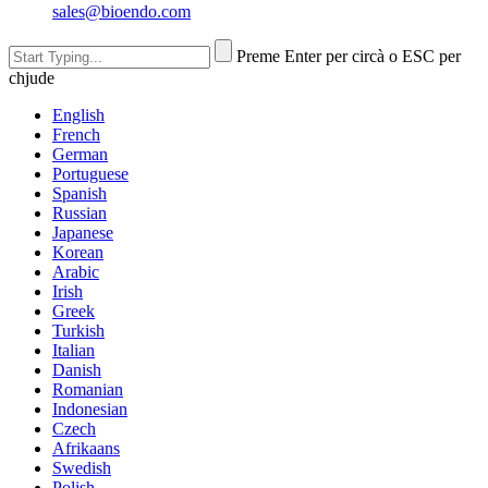
sales@bioendo.com
Preme Enter per circà o ESC per
chjude
English
French
German
Portuguese
Spanish
Russian
Japanese
Korean
Arabic
Irish
Greek
Turkish
Italian
Danish
Romanian
Indonesian
Czech
Afrikaans
Swedish
Polish