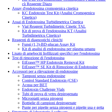
cù Reagente Diazo
Assay d'endotossina cromogenica cinetica
KC Endotoxin Test Kit (Analisi Cromogenicu
Cineticu)
Assai di Endotossina Turbidimetrica Cinetica
Vial Reagent Turbidimetric Cinetic TAL
Kit di prova di l'endotossina KT (Analisi
Turbidimetricu Cineticu)
Reagenti di diagnostichi clinichi
Fungi (1,3)-BD-glucan Assay Kit
Kit di analisi di endotossina per plasma umanu
Lisato di amebociti liofilizzati specifici per l'endotossina
Test di rimozione di l'endotossina
EtEraser™ HP Endotoxin Removal Kit
EtEraser™ SE Kit di Rimozione di Endotossine
Accessori per a rilevazione di endotossine
Tamponi senza endotossine
Control Standard Endotoxin (CSE)
Acqua per BET
Endotoxin Challenge Vials
Tubi di prova di vetru depirogenatu
Micropiatti senza pirogeni
Bottiglie di campioni depirogenate
Punte per pipette senza pirogeni e pipette usa e getta
Strumentu di laboratoriu è software