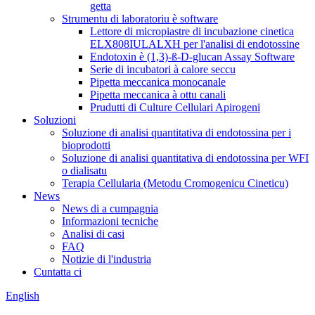
getta
Strumentu di laboratoriu è software
Lettore di micropiastre di incubazione cinetica
ELX808IULALXH per l'analisi di endotossine
Endotoxin è (1,3)-ß-D-glucan Assay Software
Serie di incubatori à calore seccu
Pipetta meccanica monocanale
Pipetta meccanica à ottu canali
Prudutti di Culture Cellulari Apirogeni
Soluzioni
Soluzione di analisi quantitativa di endotossina per i
bioprodotti
Soluzione di analisi quantitativa di endotossina per WFI
o dialisatu
Terapia Cellularia (Metodu Cromogenicu Cineticu)
News
News di a cumpagnia
Informazioni tecniche
Analisi di casi
FAQ
Notizie di l'industria
Cuntatta ci
English