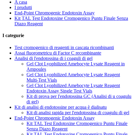
A casa
I prudutti
End-Point Chromogenic Endotoxin Assay
Kit TAL Test Endotoxine Cromogenico Puntu Finale Senza
Diazo Reagent
I categurie
Test cromogenico di reagenti in cascata ricombinanti
Assai fluorometricu di Factor C recombinante
Analisi di l'endotossina di i coaguli di gel
Gel Clot Lyophilized Amebocyte Lysate Reagent in
Ampoules
Gel Clot Lyophilized Amebocyte Lysate Reagent
Multi-Test Vials
Gel Clot Lyophilized Amebocyte Lysate Reagent
Endotoxin Assay Single Test Vials
Kit di prova per l'endotossina GC (Analisi di u coagulu
di gel)
Kit di analisi di endotossine per acqua è dialisatu
Kit di analisi rapida per l'endotossina di coagulu di gel
End-Point Chromogenic Endotoxin Assay
Kit TAL Test Endotoxine Cromogenico Puntu Finale
Senza Diazo Reagent
Kit TAL Test Endotoxine Cromogenico Puntu Finale