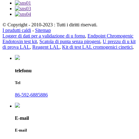
© Copyright - 2010-2023 : Tutti i diritti riservati.
I prudutti caldi
-
Sitemap
Logger di dati per a validazione di u fornu
,
Endpoint Chromogenic
Endotoxin test kit
,
Scatola di punta senza pirogeni
,
U prezzu di u kit
di prova LAL
,
Reagent LAL
,
Kit di test LAL cromogenici cinetici
,
telefonu
Tel
86-592-6885886
E-mail
E-mail