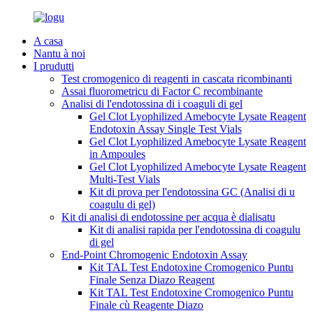
A casa
Nantu à noi
I prudutti
Test cromogenico di reagenti in cascata ricombinanti
Assai fluorometricu di Factor C recombinante
Analisi di l'endotossina di i coaguli di gel
Gel Clot Lyophilized Amebocyte Lysate Reagent
Endotoxin Assay Single Test Vials
Gel Clot Lyophilized Amebocyte Lysate Reagent
in Ampoules
Gel Clot Lyophilized Amebocyte Lysate Reagent
Multi-Test Vials
Kit di prova per l'endotossina GC (Analisi di u
coagulu di gel)
Kit di analisi di endotossine per acqua è dialisatu
Kit di analisi rapida per l'endotossina di coagulu
di gel
End-Point Chromogenic Endotoxin Assay
Kit TAL Test Endotoxine Cromogenico Puntu
Finale Senza Diazo Reagent
Kit TAL Test Endotoxine Cromogenico Puntu
Finale cù Reagente Diazo